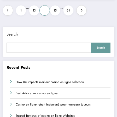
Posts
…
…
1
13
14
15
64
pagination
Search
Search
Recent Posts
How UX impacts meilleur casino en ligne selection
Best Advice for casino en ligne
Casino en ligne retrait instantané pour nouveaux joueurs
Trusted Reviews of casino en ligne Websites