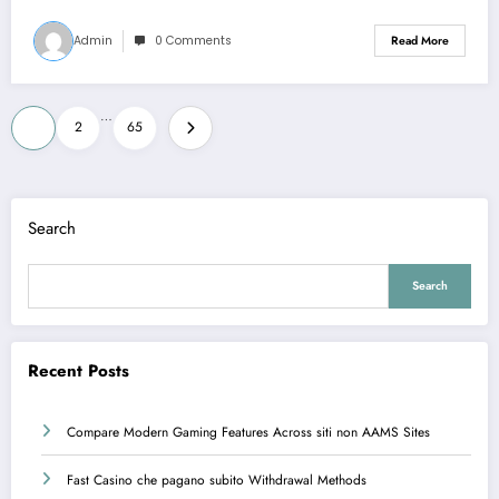
Admin
0 Comments
Read More
Posts
…
1
2
65
pagination
Search
Search
Recent Posts
Compare Modern Gaming Features Across siti non AAMS Sites
Fast Casino che pagano subito Withdrawal Methods