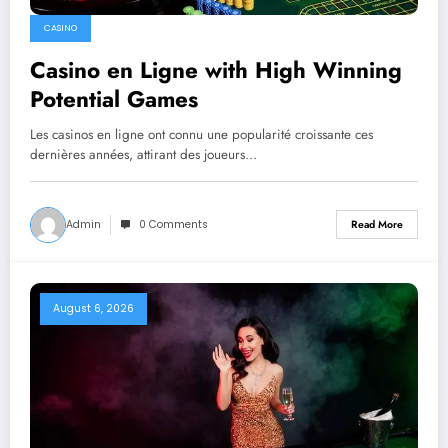
CASINO
Casino en Ligne with High Winning
Potential Games
Les casinos en ligne ont connu une popularité croissante ces
dernières années, attirant des joueurs…
Admin
0 Comments
Read More
August 6, 2026