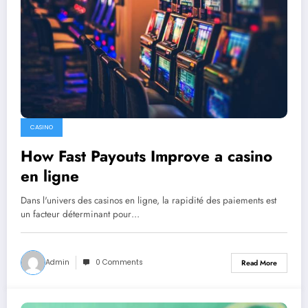
CASINO
How Fast Payouts Improve a casino
en ligne
Dans l'univers des casinos en ligne, la rapidité des paiements est
un facteur déterminant pour…
Admin
0 Comments
Read More