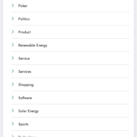
Poker
Politics
Product
Renewable Energy
Service
Services
Shopping
Software
Solar Energy
Sports