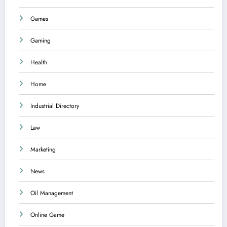
Games
Gaming
Health
Home
Industrial Directory
Law
Marketing
News
Oil Management
Online Game