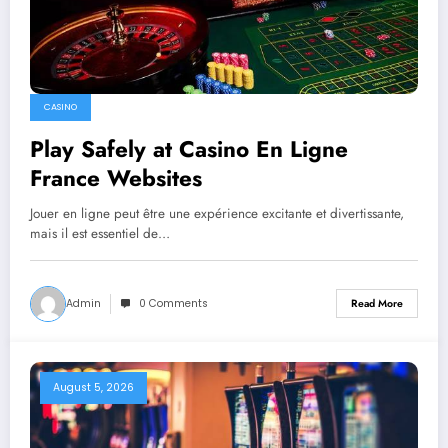
CASINO
Play Safely at Casino En Ligne
France Websites
Jouer en ligne peut être une expérience excitante et divertissante,
mais il est essentiel de…
Admin
0 Comments
Read More
August 5, 2026