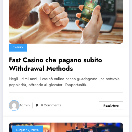
CASINO
Fast Casino che pagano subito
Withdrawal Methods
Negli ultimi anni, i casinò online hanno guadagnato una notevole
popolarità, offrendo ai giocatori l'opportunità…
Admin
0 Comments
Read More
August 7, 2026