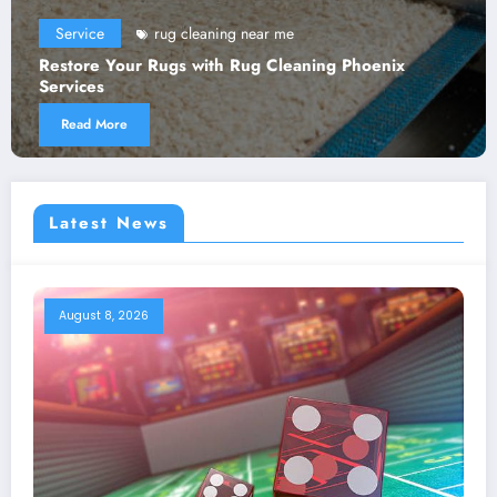
eaning near me
Service
pressure
ith Rug Cleaning Phoenix
Professional Pressur
You Can Trust
Read More
Latest News
August 8, 2026