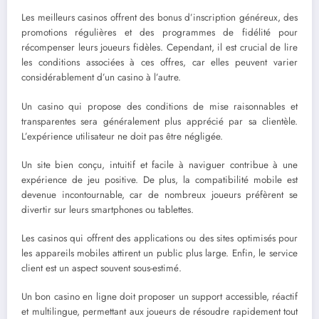
Les meilleurs casinos offrent des bonus d’inscription généreux, des
promotions régulières et des programmes de fidélité pour
récompenser leurs joueurs fidèles. Cependant, il est crucial de lire
les conditions associées à ces offres, car elles peuvent varier
considérablement d’un casino à l’autre.
Un casino qui propose des conditions de mise raisonnables et
transparentes sera généralement plus apprécié par sa clientèle.
L’expérience utilisateur ne doit pas être négligée.
Un site bien conçu, intuitif et facile à naviguer contribue à une
expérience de jeu positive. De plus, la compatibilité mobile est
devenue incontournable, car de nombreux joueurs préfèrent se
divertir sur leurs smartphones ou tablettes.
Les casinos qui offrent des applications ou des sites optimisés pour
les appareils mobiles attirent un public plus large. Enfin, le service
client est un aspect souvent sous-estimé.
Un bon casino en ligne doit proposer un support accessible, réactif
et multilingue, permettant aux joueurs de résoudre rapidement tout