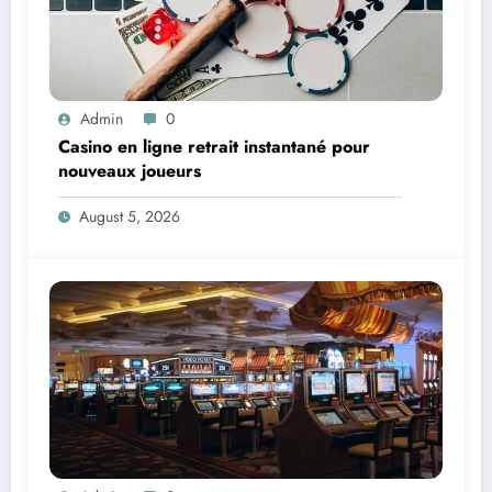
Admin
0
Casino en ligne retrait instantané pour
nouveaux joueurs
August 5, 2026