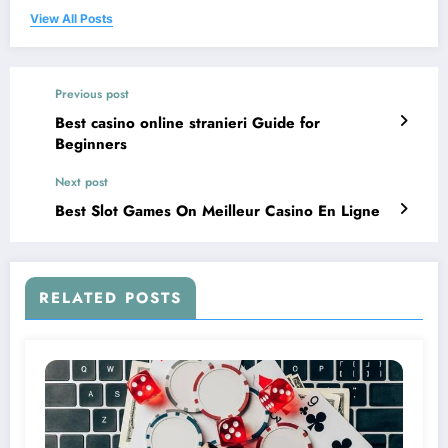
View All Posts
Previous post
Best casino online stranieri Guide for
Beginners
Next post
Best Slot Games On Meilleur Casino En Ligne
RELATED POSTS