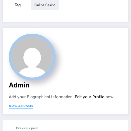
Tag
Online Casino
Admin
Add your Biographical Information.
Edit your Profile
now.
View All Posts
Previous post