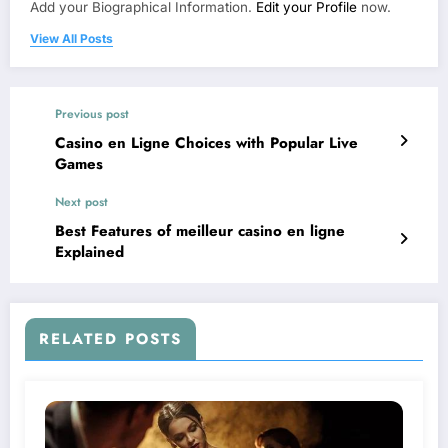
Add your Biographical Information.
Edit your Profile
now.
View All Posts
Previous post
Casino en Ligne Choices with Popular Live
Games
Next post
Best Features of meilleur casino en ligne
Explained
RELATED POSTS