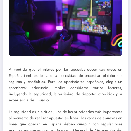
A medida que el interés por las apuestas deportivas crece en
España, también lo hace la necesidad de encontrar plataformas
seguras y confiables. Para los apostadores españoles, elegir un
sportsbook adecuado implica considerar varios factores,
incluyendo la seguridad, la variedad de deportes ofrecidos y la
experiencia del usuario.
La seguridad es, sin duda, una de las prioridades más importantes
al momento de realizar apuestas en línea. Las casas de apuestas en
línea que operan en España deben cumplir con regulaciones
estrictas impuestas por la Dirección General de Ordenación del