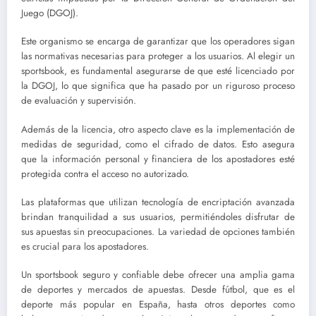
Juego (DGOJ).
Este organismo se encarga de garantizar que los operadores sigan
las normativas necesarias para proteger a los usuarios. Al elegir un
sportsbook, es fundamental asegurarse de que esté licenciado por
la DGOJ, lo que significa que ha pasado por un riguroso proceso
de evaluación y supervisión.
Además de la licencia, otro aspecto clave es la implementación de
medidas de seguridad, como el cifrado de datos. Esto asegura
que la información personal y financiera de los apostadores esté
protegida contra el acceso no autorizado.
Las plataformas que utilizan tecnología de encriptación avanzada
brindan tranquilidad a sus usuarios, permitiéndoles disfrutar de
sus apuestas sin preocupaciones. La variedad de opciones también
es crucial para los apostadores.
Un sportsbook seguro y confiable debe ofrecer una amplia gama
de deportes y mercados de apuestas. Desde fútbol, que es el
deporte más popular en España, hasta otros deportes como