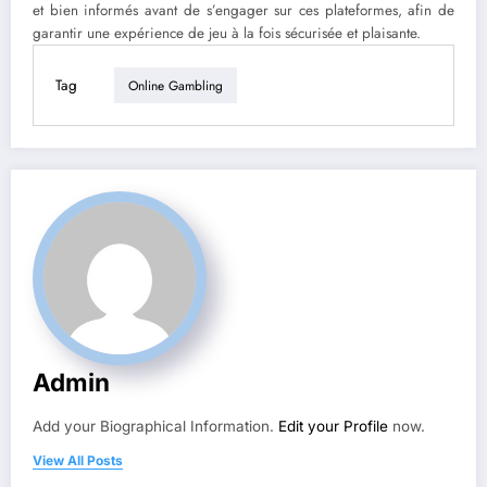
et bien informés avant de s’engager sur ces plateformes, afin de
garantir une expérience de jeu à la fois sécurisée et plaisante.
Tag
Online Gambling
Admin
Add your Biographical Information.
Edit your Profile
now.
View All Posts