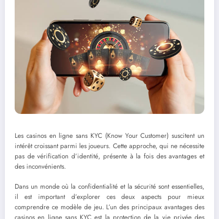
Les casinos en ligne sans KYC (Know Your Customer) suscitent un
intérêt croissant parmi les joueurs. Cette approche, qui ne nécessite
pas de vérification d’identité, présente à la fois des avantages et
des inconvénients.
Dans un monde où la confidentialité et la sécurité sont essentielles,
il est important d’explorer ces deux aspects pour mieux
comprendre ce modèle de jeu. L’un des principaux avantages des
casinos en ligne sans KYC est la protection de la vie privée des