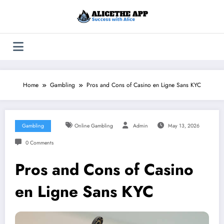
Skip
to
content
Home
Gambling
Pros and Cons of Casino en Ligne Sans KYC
Gambling
Online Gambling
Admin
May 13, 2026
0 Comments
Pros and Cons of Casino
en Ligne Sans KYC