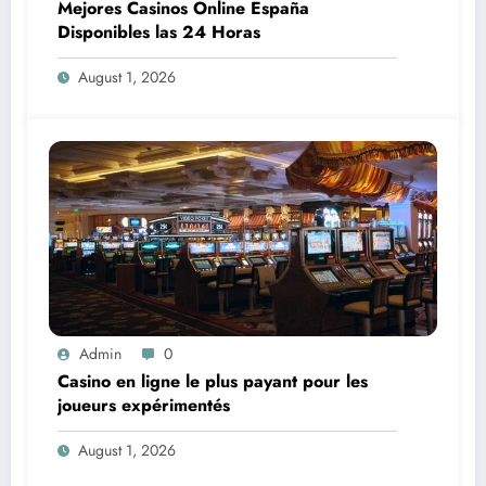
Mejores Casinos Online España
Disponibles las 24 Horas
August 1, 2026
Admin
0
Casino en ligne le plus payant pour les
joueurs expérimentés
August 1, 2026